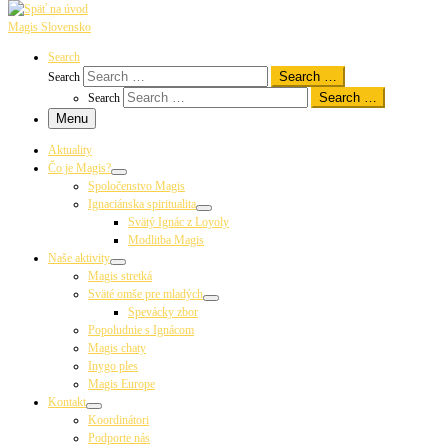
Magis Slovensko
Search
Search …
Search
Search …
Search
Menu
Aktuality
Čo je Magis?
Spoločenstvo Magis
Ignaciánska spiritualita
Svätý Ignác z Loyoly
Modlitba Magis
Naše aktivity
Magis stretká
Sväté omše pre mladých
Spevácky zbor
Popoludnie s Ignácom
Magis chaty
Inygo ples
Magis Europe
Kontakt
Koordinátori
Podporte nás