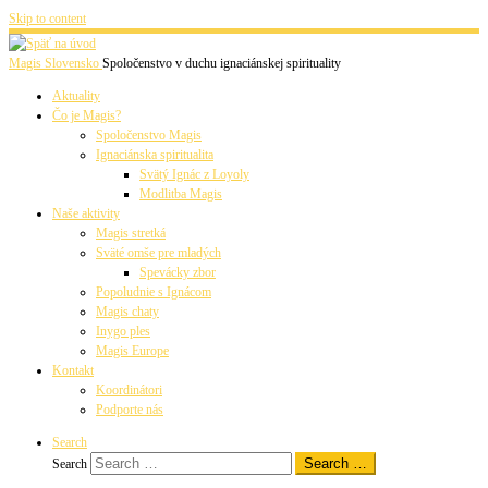
Skip to content
Magis Slovensko
Spoločenstvo v duchu ignaciánskej spirituality
Aktuality
Čo je Magis?
Spoločenstvo Magis
Ignaciánska spiritualita
Svätý Ignác z Loyoly
Modlitba Magis
Naše aktivity
Magis stretká
Sväté omše pre mladých
Spevácky zbor
Popoludnie s Ignácom
Magis chaty
Inygo ples
Magis Europe
Kontakt
Koordinátori
Podporte nás
Search
Search …
Search