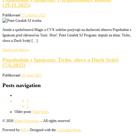
(29.11.2025)
Publikované
27. októbra 2025
Jezuiti a spoločenstvá Magis a CVX srdečne pozývajú na duchovnú obnovu Popoludnie s
Ignácom pred slávnosťou Turíc. Hosť: Peter Girašek SJ Program: impulz na tému: Ticho,
slovo a Duch Svätý […]
Duchovná obnova
Popoludnie s Ignácom: Ticho, slovo a Duch Svätý
(7.6.2025)
Publikované
28. mája 2025
Posts navigation
1
2
Older posts
Older posts
© 2026
Magis Slovensko
– All rights reserved
Powered by
WP
– Designed with the
Customizr theme