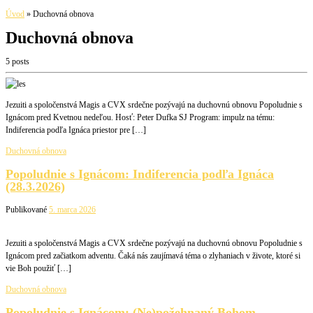
Úvod
»
Duchovná obnova
Duchovná obnova
5 posts
Jezuiti a spoločenstvá Magis a CVX srdečne pozývajú na duchovnú obnovu Popoludnie s
Ignácom pred Kvetnou nedeľou. Hosť: Peter Dufka SJ Program: impulz na tému:
Indiferencia podľa Ignáca priestor pre […]
Duchovná obnova
Popoludnie s Ignácom: Indiferencia podľa Ignáca
(28.3.2026)
Publikované
5. marca 2026
Jezuiti a spoločenstvá Magis a CVX srdečne pozývajú na duchovnú obnovu Popoludnie s
Ignácom pred začiatkom adventu. Čaká nás zaujímavá téma o zlyhaniach v živote, ktoré si
vie Boh použiť […]
Duchovná obnova
Popoludnie s Ignácom: (Ne)požehnaný Bohom