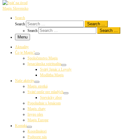
Magis Slovensko
Search
Search …
Search
Search …
Search
Menu
Aktuality
Čo je Magis?
Spoločenstvo Magis
Ignaciánska spiritualita
Svätý Ignác z Loyoly
Modlitba Magis
Naše aktivity
Magis stretká
Sväté omše pre mladých
Spevácky zbor
Popoludnie s Ignácom
Magis chaty
Inygo ples
Magis Europe
Kontakt
Koordinátori
Podporte nás