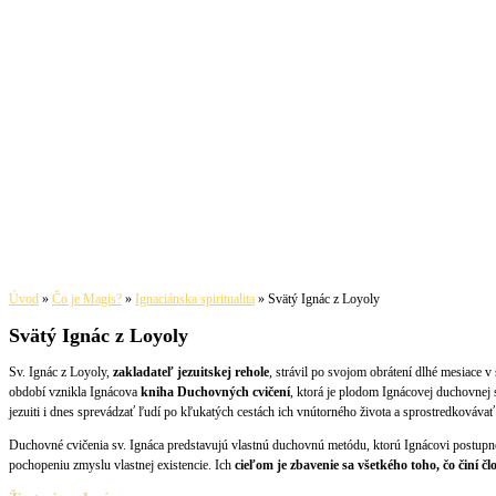
Úvod
»
Čo je Magis?
»
Ignaciánska spiritualita
»
Svätý Ignác z Loyoly
Svätý Ignác z Loyoly
Sv. Ignác z Loyoly,
zakladateľ jezuitskej rehole
, strávil po svojom obrátení dlhé mesiace 
období vznikla Ignácova
kniha
Duchovných cvičení
, ktorá je plodom Ignácovej duchovnej
jezuiti i dnes sprevádzať ľudí po kľukatých cestách ich vnútorného života a sprostredkováv
Duchovné cvičenia sv. Ignáca predstavujú vlastnú duchovnú metódu, ktorú Ignácovi postupne
pochopeniu zmyslu vlastnej existencie. Ich
cieľom je zbavenie sa všetkého toho, čo činí 