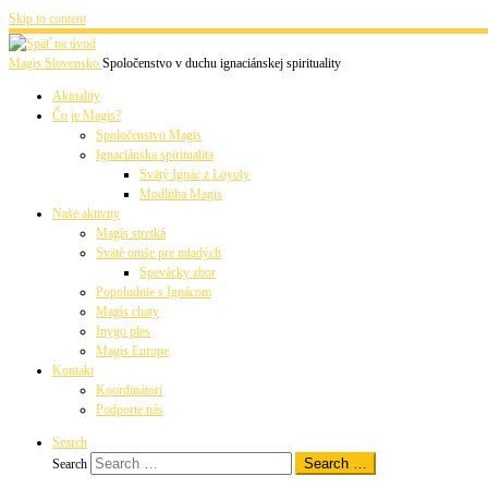
Skip to content
Magis Slovensko
Spoločenstvo v duchu ignaciánskej spirituality
Aktuality
Čo je Magis?
Spoločenstvo Magis
Ignaciánska spiritualita
Svätý Ignác z Loyoly
Modlitba Magis
Naše aktivity
Magis stretká
Sväté omše pre mladých
Spevácky zbor
Popoludnie s Ignácom
Magis chaty
Inygo ples
Magis Europe
Kontakt
Koordinátori
Podporte nás
Search
Search …
Search