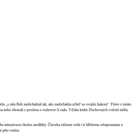
s neho „s ním Boh zaobchádzal tak, ako zaobchádza učiteľ so svojím žiakom“. Práve v tomto
a na neho obracali s prosbou o rozhovor či radu. Vďaka knihe Duchovných cvičení môžu
iba intenzívnou školou modlitby. Človeka súčasne vedú i k hlbšiemu sebapoznaniu a
i jeho vnútra.