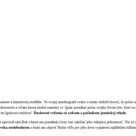
v samote a intenzívnej modlitbe. Vo svojej autobiografii svätec o tomto období hovorí, že poča
 skúsenosti a vďaka ktorej mohol samotný sv. Ignác pomáhať počas svojho života tým, ktorí s
ať im Ignácovu múdrosť.
Duchovné cvičenia sú srdcom a počiatkom jezuitskej rehole.
 zjavoval sám Boh a ktorá mu pomáhala čoraz viac zakúšať jeho milujúcu prítomnosť. Nie sú 
človeka neslobodným
a bráni mu objaviť Božiu vôľu pre jeho život vyjadrenú najhlbšími túžbam