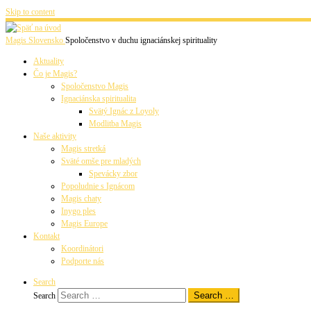
Skip to content
Magis Slovensko
Spoločenstvo v duchu ignaciánskej spirituality
Aktuality
Čo je Magis?
Spoločenstvo Magis
Ignaciánska spiritualita
Svätý Ignác z Loyoly
Modlitba Magis
Naše aktivity
Magis stretká
Sväté omše pre mladých
Spevácky zbor
Popoludnie s Ignácom
Magis chaty
Inygo ples
Magis Europe
Kontakt
Koordinátori
Podporte nás
Search
Search …
Search