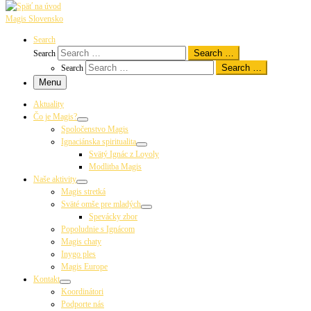
Magis Slovensko
Search
Search …
Search
Search …
Search
Menu
Aktuality
Čo je Magis?
Spoločenstvo Magis
Ignaciánska spiritualita
Svätý Ignác z Loyoly
Modlitba Magis
Naše aktivity
Magis stretká
Sväté omše pre mladých
Spevácky zbor
Popoludnie s Ignácom
Magis chaty
Inygo ples
Magis Europe
Kontakt
Koordinátori
Podporte nás