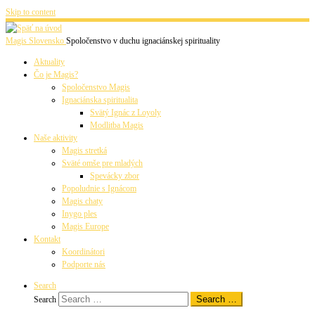
Skip to content
Magis Slovensko
Spoločenstvo v duchu ignaciánskej spirituality
Aktuality
Čo je Magis?
Spoločenstvo Magis
Ignaciánska spiritualita
Svätý Ignác z Loyoly
Modlitba Magis
Naše aktivity
Magis stretká
Sväté omše pre mladých
Spevácky zbor
Popoludnie s Ignácom
Magis chaty
Inygo ples
Magis Europe
Kontakt
Koordinátori
Podporte nás
Search
Search …
Search