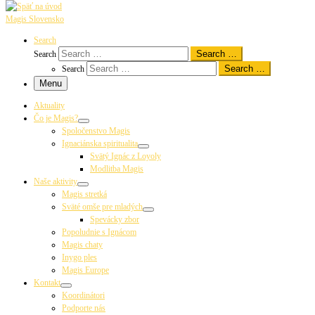
Magis Slovensko
Search
Search …
Search
Search …
Search
Menu
Aktuality
Čo je Magis?
Spoločenstvo Magis
Ignaciánska spiritualita
Svätý Ignác z Loyoly
Modlitba Magis
Naše aktivity
Magis stretká
Sväté omše pre mladých
Spevácky zbor
Popoludnie s Ignácom
Magis chaty
Inygo ples
Magis Europe
Kontakt
Koordinátori
Podporte nás