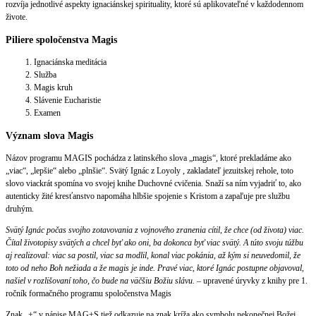
rozvíja jednotlivé aspekty ignaciánskej spirituality, ktoré sú aplikovateľné v každodennom
živote.
Piliere spoločenstva Magis
Ignaciánska meditácia
Služba
Magis kruh
Slávenie Eucharistie
Examen
Význam slova Magis
Názov programu MAGIS pochádza z latinského slova „magis“, ktoré prekladáme ako
„viac“, „lepšie“ alebo „plnšie“. Svätý Ignác z Loyoly , zakladateľ jezuitskej rehole, toto
slovo viackrát spomína vo svojej knihe Duchovné cvičenia. Snaží sa ním vyjadriť to, ako
autenticky žité kresťanstvo napomáha hlbšie spojenie s Kristom a zapaľuje pre službu
druhým.
Svätý Ignác počas svojho zotavovania z vojnového zranenia cítil, že chce (od života) viac.
Čítal životopisy svätých a chcel byť ako oni, ba dokonca byť viac svätý. A túto svoju túžbu
aj realizoval: viac sa postil, viac sa modlil, konal viac pokánia, až kým si neuvedomil, že
toto od neho Boh nežiada a že magis je inde. Pravé viac, ktoré Ignác postupne objavoval,
našiel v rozlišovaní toho, čo bude na väčšiu Božiu slávu.
– upravené úryvky z knihy pre 1.
ročník formačného programu spoločenstva Magis
Znak „+“ v nápise MAG+S tiež odkazuje na znak kríža ako symbolu nekonečnej Božej