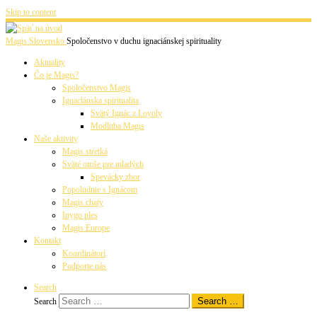
Skip to content
Magis Slovensko
Spoločenstvo v duchu ignaciánskej spirituality
Aktuality
Čo je Magis?
Spoločenstvo Magis
Ignaciánska spiritualita
Svätý Ignác z Loyoly
Modlitba Magis
Naše aktivity
Magis stretká
Sväté omše pre mladých
Spevácky zbor
Popoludnie s Ignácom
Magis chaty
Inygo ples
Magis Europe
Kontakt
Koordinátori
Podporte nás
Search
Search …
Search