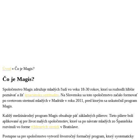
Úvod
»
Čo je Magis?
Čo je Magis?
Spoločenstvo Magis združuje mladých ľudí vo veku 18-30 rokov, ktorí sa rozhodli hlbšie
poznávať a žiť
ignaciánsku spiritualitu
. Na Slovensku sa toto spoločenstvo začalo formovať
po svetovom stretnutí mladých v Madride v roku 2011, pred ktorým sa uskutočnil program
Magis.
Každý medzinárodný program Magis obsahuje päť základných pilierov. Tieto piliere boli
aplikované aj pre život malých spoločenstiev, ktoré sa po návrate mladých zo Španielska
rozvinuli vo forme
týždenných stretiek
v Bratislave.
Postupne sa pre spoločenstvo vytvoril štvorročný formačný program, ktorý systematicky