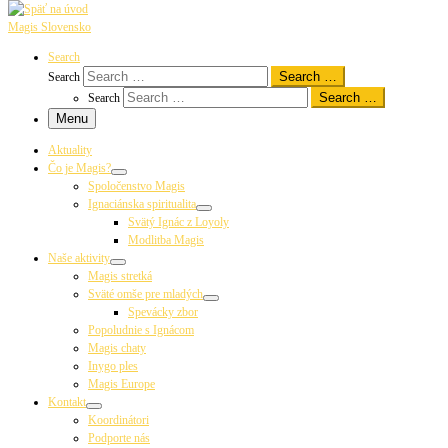
Magis Slovensko
Search
Search …
Search
Search …
Search
Menu
Aktuality
Čo je Magis?
Spoločenstvo Magis
Ignaciánska spiritualita
Svätý Ignác z Loyoly
Modlitba Magis
Naše aktivity
Magis stretká
Sväté omše pre mladých
Spevácky zbor
Popoludnie s Ignácom
Magis chaty
Inygo ples
Magis Europe
Kontakt
Koordinátori
Podporte nás