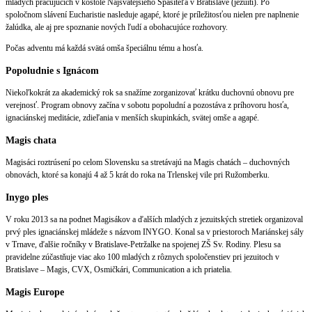
mladých pracujúcich v kostole Najsvätejšieho Spasiteľa v Bratislave (jezuiti). Po
spoločnom slávení Eucharistie nasleduje agapé, ktoré je príležitosťou nielen pre naplnenie
žalúdka, ale aj pre spoznanie nových ľudí a obohacujúce rozhovory.
Počas adventu má každá svätá omša špeciálnu tému a hosťa.
Popoludnie s Ignácom
Niekoľkokrát za akademický rok sa snažíme zorganizovať krátku duchovnú obnovu pre
verejnosť. Program obnovy začína v sobotu popoludní a pozostáva z príhovoru hosťa,
ignaciánskej meditácie, zdieľania v menších skupinkách, svätej omše a agapé.
Magis chata
Magisáci roztrúsení po celom Slovensku sa stretávajú na Magis chatách – duchovných
obnovách, ktoré sa konajú 4 až 5 krát do roka na Trlenskej vile pri Ružomberku.
Inygo ples
V roku 2013 sa na podnet Magisákov a ďalších mladých z jezuitských stretiek organizoval
prvý ples ignaciánskej mládeže s názvom INYGO. Konal sa v priestoroch Mariánskej sály
v Trnave, ďalšie ročníky v Bratislave-Petržalke na spojenej ZŠ Sv. Rodiny. Plesu sa
pravidelne zúčastňuje viac ako 100 mladých z rôznych spoločenstiev pri jezuitoch v
Bratislave – Magis, CVX, Osmičkári, Communication a ich priatelia.
Magis Europe