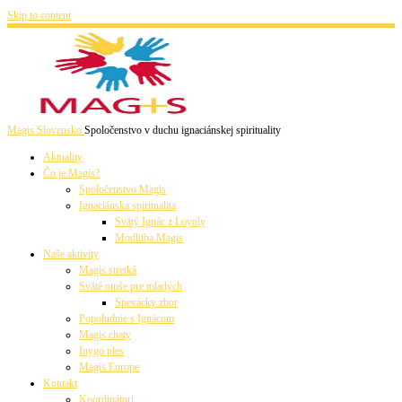
Skip to content
Magis Slovensko
Spoločenstvo v duchu ignaciánskej spirituality
Aktuality
Čo je Magis?
Spoločenstvo Magis
Ignaciánska spiritualita
Svätý Ignác z Loyoly
Modlitba Magis
Naše aktivity
Magis stretká
Sväté omše pre mladých
Spevácky zbor
Popoludnie s Ignácom
Magis chaty
Inygo ples
Magis Europe
Kontakt
Koordinátori