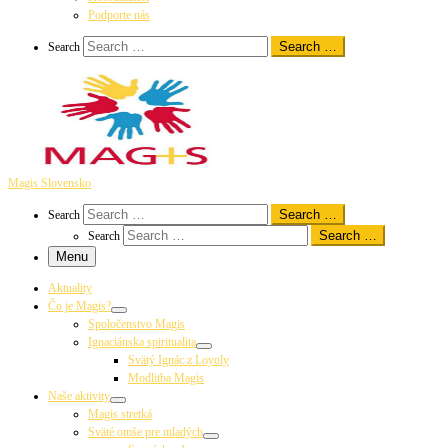
Podporte nás
Search
Search …
Search
Magis Slovensko
Search
Search …
Search
Search …
Search
Menu
Aktuality
Čo je Magis?
Spoločenstvo Magis
Ignaciánska spiritualita
Svätý Ignác z Loyoly
Modlitba Magis
Naše aktivity
Magis stretká
Sväté omše pre mladých