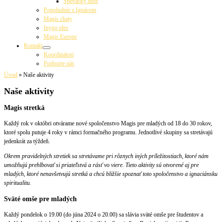
Spevácky zbor
Popoludnie s Ignácom
Magis chaty
Inygo ples
Magis Europe
Kontakt
Koordinátori
Podporte nás
Úvod
»
Naše aktivity
Naše aktivity
Magis stretká
Každý rok v októbri otvárame nové spoločenstvo Magis pre mladých od 18 do 30 rokov,
ktoré spolu putuje 4 roky v rámci formačného programu. Jednotlivé skupiny sa stretávajú
jedenkrát za týždeň.
Okrem pravidelných stretiek sa stretávame pri rôznych iných príležitostiach, ktoré nám
umožňujú prehlbovať si priateľstvá a rásť vo viere. Tieto aktivity sú otvorené aj pre
mladých, ktoré nenavšetvujú stretká a chcú
bližšie spoznať toto spoločenstvo a ignaciánsku
spiritualitu.
Sväté omše pre mladých
Každý pondelok o 19.00 (do júna 2024 o 20.00) sa slávia sväté omše pre
študentov a