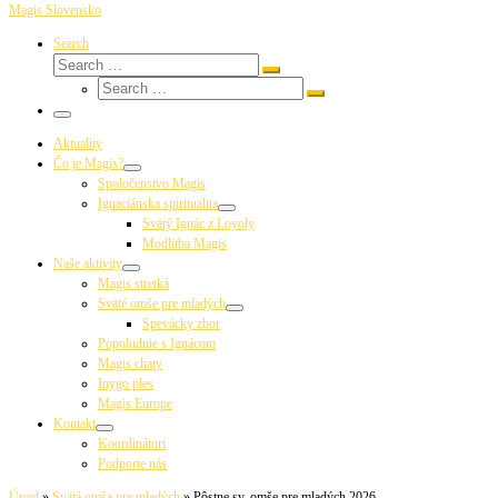
Magis Slovensko
Search
Search
Search
Search
…
Search
…
Menu
Aktuality
Čo je Magis?
Spoločenstvo Magis
Ignaciánska spiritualita
Svätý Ignác z Loyoly
Modlitba Magis
Naše aktivity
Magis stretká
Sväté omše pre mladých
Spevácky zbor
Popoludnie s Ignácom
Magis chaty
Inygo ples
Magis Europe
Kontakt
Koordinátori
Podporte nás
Úvod
»
Svätá omša pre mladých
»
Pôstne sv. omše pre mladých 2026