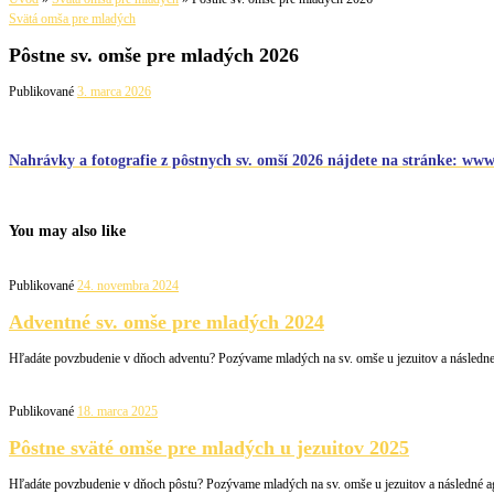
Svätá omša pre mladých
Pôstne sv. omše pre mladých 2026
Publikované
3. marca 2026
Nahrávky a fotografie z pôstnych sv. omší 2026 nájdete na stránke: www
You may also like
Publikované
24. novembra 2024
Adventné sv. omše pre mladých 2024
Hľadáte povzbudenie v dňoch adventu? Pozývame mladých na sv. omše u jezuitov a následne 
Publikované
18. marca 2025
Pôstne sväté omše pre mladých u jezuitov 2025
Hľadáte povzbudenie v dňoch pôstu? Pozývame mladých na sv. omše u jezuitov a následné a