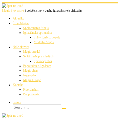
Skip
to
Magis Slovensko
Spoločenstvo v duchu ignaciánskej spirituality
content
Aktuality
Čo je Magis?
Spoločenstvo Magis
Ignaciánska spiritualita
Svätý Ignác z Loyoly
Modlitba Magis
Naše aktivity
Magis stretká
Sväté omše pre mladých
Spevácky zbor
Popoludnie s Ignácom
Magis chaty
Inygo ples
Magis Europe
Kontakt
Koordinátori
Podporte nás
Search
Search
Search
…