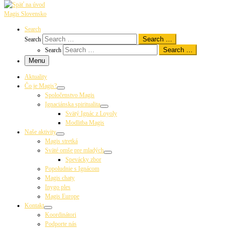
Magis Slovensko
Search
Search …
Search
Search …
Search
Menu
Aktuality
Čo je Magis?
Spoločenstvo Magis
Ignaciánska spiritualita
Svätý Ignác z Loyoly
Modlitba Magis
Naše aktivity
Magis stretká
Sväté omše pre mladých
Spevácky zbor
Popoludnie s Ignácom
Magis chaty
Inygo ples
Magis Europe
Kontakt
Koordinátori
Podporte nás