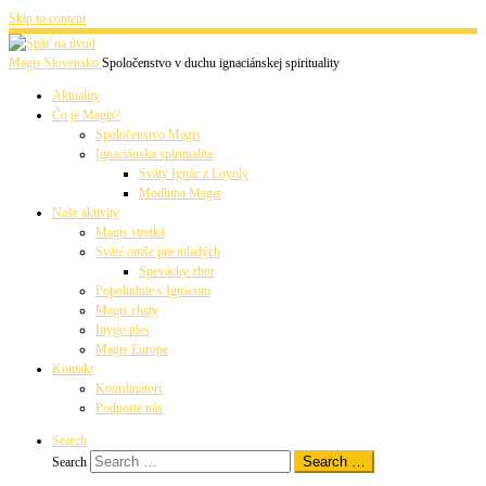
Skip to content
Magis Slovensko
Spoločenstvo v duchu ignaciánskej spirituality
Aktuality
Čo je Magis?
Spoločenstvo Magis
Ignaciánska spiritualita
Svätý Ignác z Loyoly
Modlitba Magis
Naše aktivity
Magis stretká
Sväté omše pre mladých
Spevácky zbor
Popoludnie s Ignácom
Magis chaty
Inygo ples
Magis Europe
Kontakt
Koordinátori
Podporte nás
Search
Search …
Search