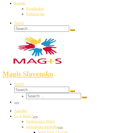
Kontakt
Koordinátori
Podporte nás
Search
Search
Search
…
Magis Slovensko
Search
Search
Search
Search
…
Search
…
Menu
Aktuality
Čo je Magis?
Spoločenstvo Magis
Ignaciánska spiritualita
Svätý Ignác z Loyoly