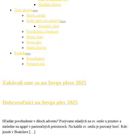
Modlitba Magis
Naše aktivity
Magis stretká
Sväté omše pre mladých
Spevácky zbor
Popoludnie s Ignácom
Magis chaty
Inygo ples
Magis Europe
Kontakt
Koordinátori
Podporte nás
Zabávali sme sa na Inygo plese 2025
Dobrovoľníci na Inygo ples 2025
Hľadáte povzbudenie v dňoch adventu? Pozývame mladých na sv. omše u jezuitov a
následne na agapé v pastoračných priestoroch. Na každú sv. omšu je pozvaný hosť. Kde:
jezuiti v Bratislave […]