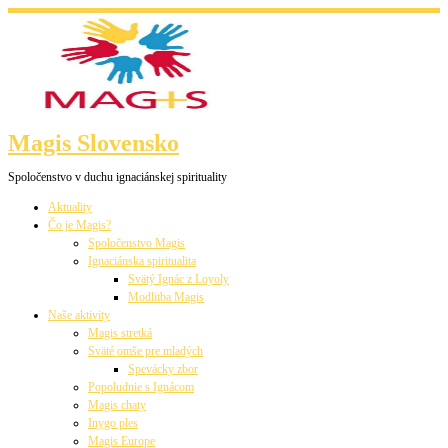
Skip
to
content
Magis Slovensko
Spoločenstvo v duchu ignaciánskej spirituality
Aktuality
Čo je Magis?
Spoločenstvo Magis
Ignaciánska spiritualita
Svätý Ignác z Loyoly
Modlitba Magis
Naše aktivity
Magis stretká
Sväté omše pre mladých
Spevácky zbor
Popoludnie s Ignácom
Magis chaty
Inygo ples
Magis Europe