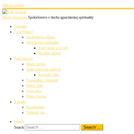
Skip to content
Magis Slovensko
Spoločenstvo v duchu ignaciánskej spirituality
Aktuality
Čo je Magis?
Spoločenstvo Magis
Ignaciánska spiritualita
Svätý Ignác z Loyoly
Modlitba Magis
Naše aktivity
Magis stretká
Sväté omše pre mladých
Spevácky zbor
Popoludnie s Ignácom
Magis chaty
Inygo ples
Magis Europe
Kontakt
Koordinátori
Podporte nás
Search
Search …
Search