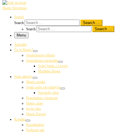
Magis Slovensko
Search
Search …
Search
Search …
Search
Menu
Aktuality
Čo je Magis?
Spoločenstvo Magis
Ignaciánska spiritualita
Svätý Ignác z Loyoly
Modlitba Magis
Naše aktivity
Magis stretká
Sväté omše pre mladých
Spevácky zbor
Popoludnie s Ignácom
Magis chaty
Inygo ples
Magis Europe
Kontakt
Koordinátori
Podporte nás