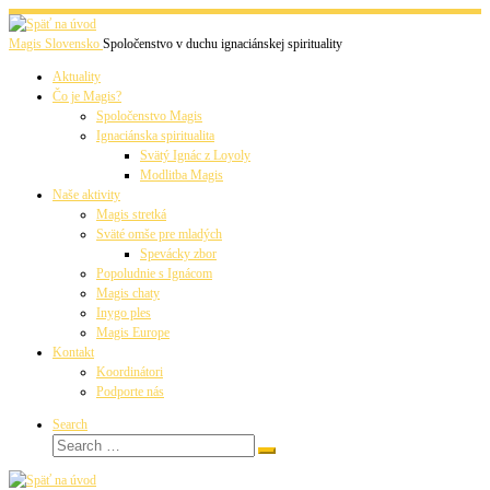
Skip
to
Magis Slovensko
Spoločenstvo v duchu ignaciánskej spirituality
content
Aktuality
Čo je Magis?
Spoločenstvo Magis
Ignaciánska spiritualita
Svätý Ignác z Loyoly
Modlitba Magis
Naše aktivity
Magis stretká
Sväté omše pre mladých
Spevácky zbor
Popoludnie s Ignácom
Magis chaty
Inygo ples
Magis Europe
Kontakt
Koordinátori
Podporte nás
Search
Search
Search
…