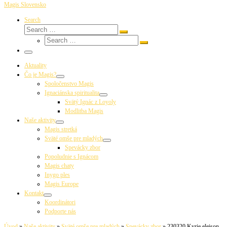
Magis Slovensko
Search
Search
Search
Search
…
Search
…
Menu
Aktuality
Čo je Magis?
Spoločenstvo Magis
Ignaciánska spiritualita
Svätý Ignác z Loyoly
Modlitba Magis
Naše aktivity
Magis stretká
Sväté omše pre mladých
Spevácky zbor
Popoludnie s Ignácom
Magis chaty
Inygo ples
Magis Europe
Kontakt
Koordinátori
Podporte nás
Úvod
»
Naše aktivity
»
Sväté omše pre mladých
»
Spevácky zbor
»
230320 Kyrie eleison