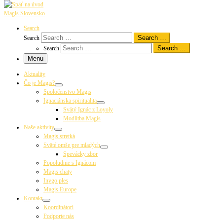
Magis Slovensko
Search
Search …
Search
Search …
Search
Menu
Aktuality
Čo je Magis?
Spoločenstvo Magis
Ignaciánska spiritualita
Svätý Ignác z Loyoly
Modlitba Magis
Naše aktivity
Magis stretká
Sväté omše pre mladých
Spevácky zbor
Popoludnie s Ignácom
Magis chaty
Inygo ples
Magis Europe
Kontakt
Koordinátori
Podporte nás