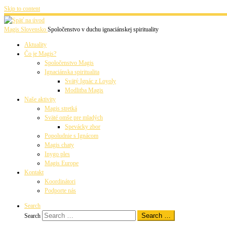
Skip to content
Magis Slovensko
Spoločenstvo v duchu ignaciánskej spirituality
Aktuality
Čo je Magis?
Spoločenstvo Magis
Ignaciánska spiritualita
Svätý Ignác z Loyoly
Modlitba Magis
Naše aktivity
Magis stretká
Sväté omše pre mladých
Spevácky zbor
Popoludnie s Ignácom
Magis chaty
Inygo ples
Magis Europe
Kontakt
Koordinátori
Podporte nás
Search
Search …
Search