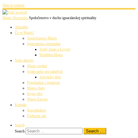
Skip to content
Magis Slovensko
Spoločenstvo v duchu ignaciánskej spirituality
Aktuality
Čo je Magis?
Spoločenstvo Magis
Ignaciánska spiritualita
Svätý Ignác z Loyoly
Modlitba Magis
Naše aktivity
Magis stretká
Sväté omše pre mladých
Spevácky zbor
Popoludnie s Ignácom
Magis chaty
Inygo ples
Magis Europe
Kontakt
Koordinátori
Podporte nás
Search
Search …
Search