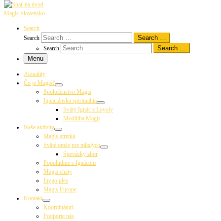
Magis Slovensko
Search
Search …
Search
Search …
Search
Menu
Aktuality
Čo je Magis?
Spoločenstvo Magis
Ignaciánska spiritualita
Svätý Ignác z Loyoly
Modlitba Magis
Naše aktivity
Magis stretká
Sväté omše pre mladých
Spevácky zbor
Popoludnie s Ignácom
Magis chaty
Inygo ples
Magis Europe
Kontakt
Koordinátori
Podporte nás