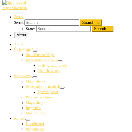
Magis Slovensko
Search
Search …
Search
Search …
Search
Menu
Aktuality
Čo je Magis?
Spoločenstvo Magis
Ignaciánska spiritualita
Svätý Ignác z Loyoly
Modlitba Magis
Naše aktivity
Magis stretká
Sväté omše pre mladých
Spevácky zbor
Popoludnie s Ignácom
Magis chaty
Inygo ples
Magis Europe
Kontakt
Koordinátori
Podporte nás