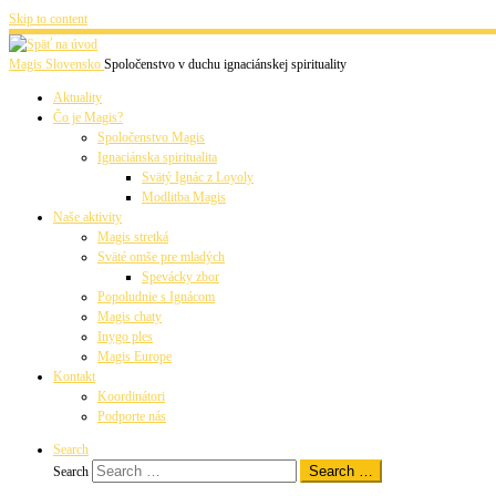
Skip to content
Magis Slovensko
Spoločenstvo v duchu ignaciánskej spirituality
Aktuality
Čo je Magis?
Spoločenstvo Magis
Ignaciánska spiritualita
Svätý Ignác z Loyoly
Modlitba Magis
Naše aktivity
Magis stretká
Sväté omše pre mladých
Spevácky zbor
Popoludnie s Ignácom
Magis chaty
Inygo ples
Magis Europe
Kontakt
Koordinátori
Podporte nás
Search
Search …
Search