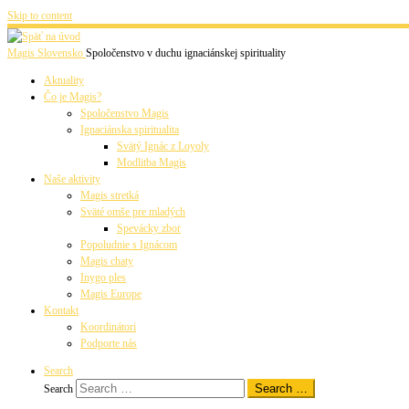
Skip to content
Magis Slovensko
Spoločenstvo v duchu ignaciánskej spirituality
Aktuality
Čo je Magis?
Spoločenstvo Magis
Ignaciánska spiritualita
Svätý Ignác z Loyoly
Modlitba Magis
Naše aktivity
Magis stretká
Sväté omše pre mladých
Spevácky zbor
Popoludnie s Ignácom
Magis chaty
Inygo ples
Magis Europe
Kontakt
Koordinátori
Podporte nás
Search
Search …
Search