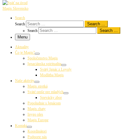
Magis Slovensko
Search
Search …
Search
Search …
Search
Menu
Aktuality
Čo je Magis?
Spoločenstvo Magis
Ignaciánska spiritualita
Svätý Ignác z Loyoly
Modlitba Magis
Naše aktivity
Magis stretká
Sväté omše pre mladých
Spevácky zbor
Popoludnie s Ignácom
Magis chaty
Inygo ples
Magis Europe
Kontakt
Koordinátori
Podporte nás