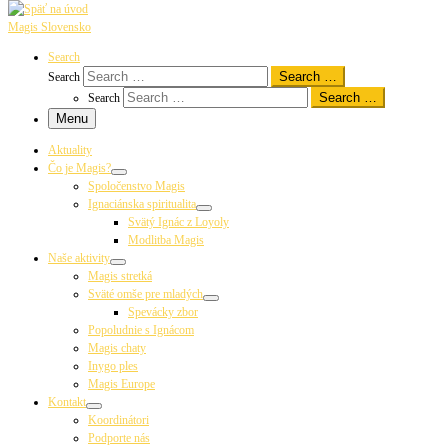
Magis Slovensko
Search
Search …
Search
Search …
Search
Menu
Aktuality
Čo je Magis?
Spoločenstvo Magis
Ignaciánska spiritualita
Svätý Ignác z Loyoly
Modlitba Magis
Naše aktivity
Magis stretká
Sväté omše pre mladých
Spevácky zbor
Popoludnie s Ignácom
Magis chaty
Inygo ples
Magis Europe
Kontakt
Koordinátori
Podporte nás