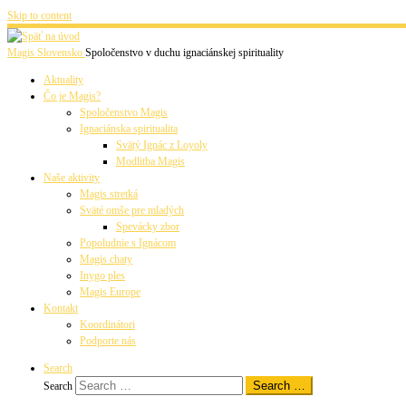
Skip to content
Magis Slovensko
Spoločenstvo v duchu ignaciánskej spirituality
Aktuality
Čo je Magis?
Spoločenstvo Magis
Ignaciánska spiritualita
Svätý Ignác z Loyoly
Modlitba Magis
Naše aktivity
Magis stretká
Sväté omše pre mladých
Spevácky zbor
Popoludnie s Ignácom
Magis chaty
Inygo ples
Magis Europe
Kontakt
Koordinátori
Podporte nás
Search
Search …
Search